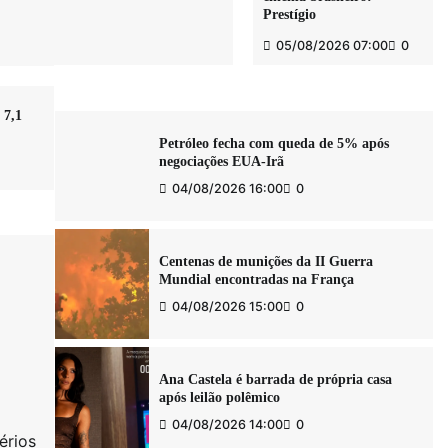
Prestígio
Trump diz que negociações com o Irã
podem trazer mudanças rápidas
05/08/2026 07:00
0
05/08/2026 06:00
0
 7,1
Petróleo fecha com queda de 5% após
negociações EUA-Irã
04/08/2026 16:00
0
Centenas de munições da II Guerra
Mundial encontradas na França
04/08/2026 15:00
0
Ana Castela é barrada de própria casa
após leilão polêmico
04/08/2026 14:00
0
érios