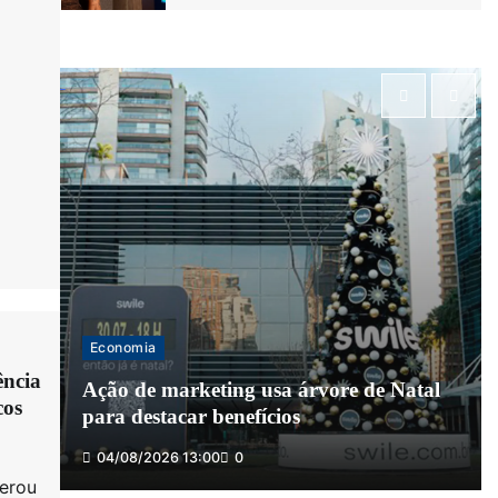
Trump diz que negociações com o Irã
podem trazer mudanças rápidas
05/08/2026 06:00
0
Petróleo fecha com queda de 5% após
negociações EUA-Irã
04/08/2026 16:00
0
Centenas de munições da II Guerra
Mundial encontradas na França
Economia
04/08/2026 15:00
0
ência
Ação de marketing usa árvore de Natal
cos
para destacar benefícios
Ana Castela é barrada de própria casa
04/08/2026 13:00
0
após leilão polêmico
terou