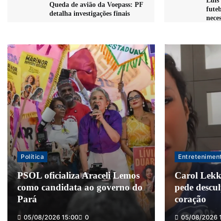
Luís 
Queda de avião da Voepass: PF
futeb
detalha investigações finais
neces
Política
Entretenimen
PSOL oficializa Araceli Lemos
Carol Lekke
como candidata ao governo do
pede descul
Pará
coração
05/08/2026 15:00
0
05/08/2026 