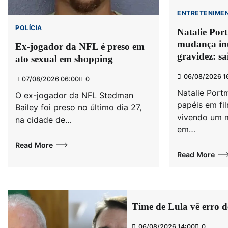
ENTRETENIME
POLÍCIA
Natalie Por
mudança in
Ex-jogador da NFL é preso em
gravidez: s
ato sexual em shopping
06/08/2026 1
07/08/2026 06:00
0
Natalie Port
O ex-jogador da NFL Stedman
papéis em fil
Bailey foi preso no último dia 27,
vivendo um 
na cidade de…
em…
Read More
Read More
Time de Lula vê erro d
06/08/2026 14:00
0