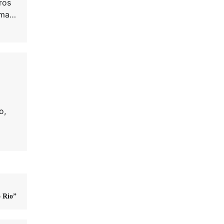
ros
 uma…
o,
o Rio”