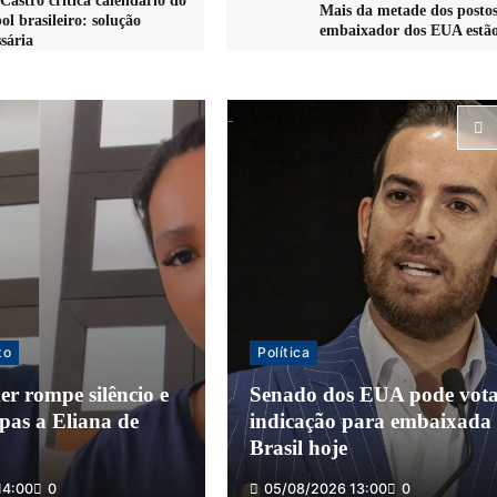
Castro critica calendário do
Mais da metade dos postos
ol brasileiro: solução
embaixador dos EUA estão
sária
to
Política
r rompe silêncio e
Senado dos EUA pode vot
pas a Eliana de
indicação para embaixada
Brasil hoje
14:00
0
05/08/2026 13:00
0