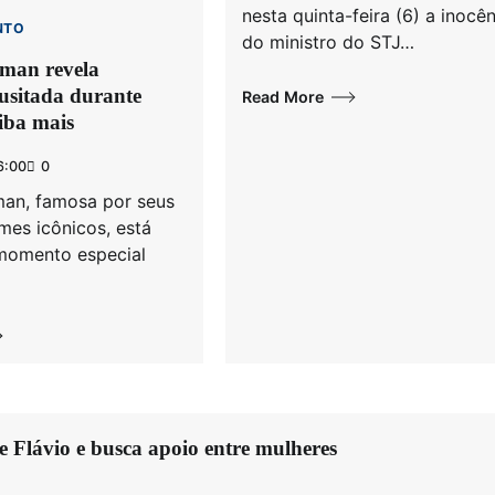
nesta quinta-feira (6) a inocê
NTO
do ministro do STJ…
tman revela
usitada durante
Read More
aiba mais
6:00
0
man, famosa por seus
mes icônicos, está
momento especial
e Flávio e busca apoio entre mulheres