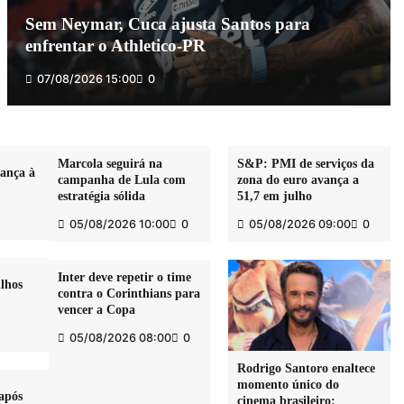
Sem Neymar, Cuca ajusta Santos para
enfrentar o Athletico-PR
07/08/2026 15:00
0
Petróleo fecha com queda de 5% após
negociações EUA-Irã
04/08/2026 16:00
0
Marcola seguirá na
S&P: PMI de serviços da
rança à
campanha de Lula com
zona do euro avança a
estratégia sólida
51,7 em julho
Centenas de munições da II Guerra
05/08/2026 10:00
0
05/08/2026 09:00
0
Mundial encontradas na França
04/08/2026 15:00
0
Inter deve repetir o time
lhos
contra o Corinthians para
vencer a Copa
Ana Castela é barrada de própria casa
após leilão polêmico
05/08/2026 08:00
0
04/08/2026 14:00
0
Rodrigo Santoro enaltece
momento único do
após
cinema brasileiro: