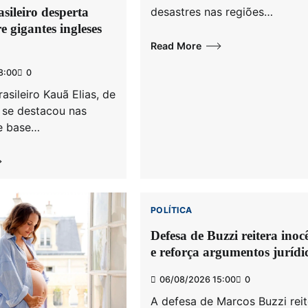
sileiro desperta
desastres nas regiões…
e gigantes ingleses
Read More
8:00
0
asileiro Kauã Elias, de
 se destacou nas
de base…
POLÍTICA
Esporte
Defesa de Buzzi reitera inoc
Como River Plate virou potência para
e reforça argumentos jurídi
enfrentar o Flamengo
06/08/2026 15:00
0
04/08/2026 09:00
0
A defesa de Marcos Buzzi rei