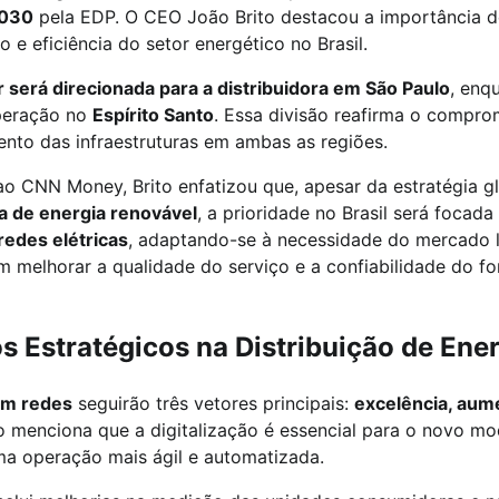
2030
pela EDP. O CEO João Brito destacou a importância d
 e eficiência do setor energético no Brasil.
 será direcionada para a distribuidora em São Paulo
, enq
operação no
Espírito Santo
. Essa divisão reafirma o compr
nto das infraestruturas em ambas as regiões.
o CNN Money, Brito enfatizou que, apesar da estratégia g
 de energia renovável
, a prioridade no Brasil será focad
edes elétricas
, adaptando-se à necessidade do mercado l
em melhorar a qualidade do serviço e a confiabilidade do f
s Estratégicos na Distribuição de Ene
em redes
seguirão três vetores principais:
excelência, aum
to menciona que a digitalização é essencial para o novo mod
ma operação mais ágil e automatizada.