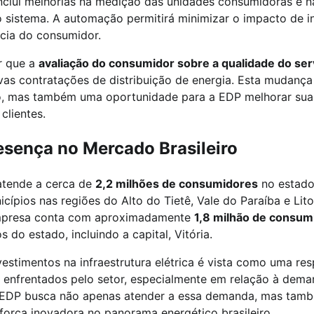
inclui melhorias na medição das unidades consumidoras e 
o sistema. A automação permitirá minimizar o impacto de i
ncia do consumidor.
r que a
avaliação do consumidor sobre a qualidade do ser
ovas contratações de distribuição de energia. Esta mudanç
ivo, mas também uma oportunidade para a EDP melhorar su
clientes.
esença no Mercado Brasileiro
atende a cerca de
2,2 milhões de consumidores
no estado
ípios nas regiões do Alto do Tietê, Vale do Paraíba e Lito
 empresa conta com aproximadamente
1,8 milhão de consum
 do estado, incluindo a capital, Vitória.
estimentos na infraestrutura elétrica é vista como uma re
 enfrentados pelo setor, especialmente em relação à dema
A EDP busca não apenas atender a essa demanda, mas tamb
rça inovadora no panorama energético brasileiro.