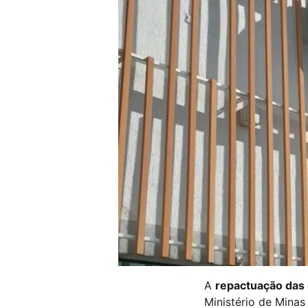
A
repactuação das 
Ministério de Minas