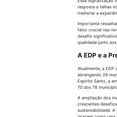
Essa digitalização 
resposta a falhas n
melhorar a experiê
Importante ressalta
fator crucial nas n
desafio significat
qualidade junto aos 
A EDP e a Pr
Atualmente, a EDP 
abrangendo 28 munic
Espírito Santo, a
70 dos 78 municípios
A ampliação dos inv
crescentes desafios
sustentabilidade. 
imagem como uma fo