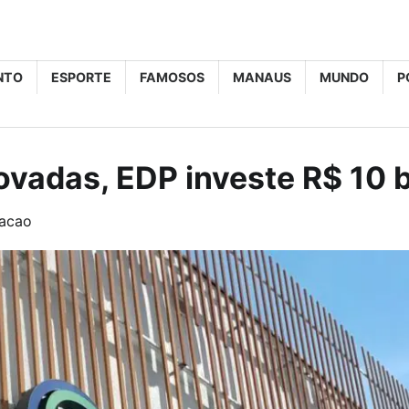
NTO
ESPORTE
FAMOSOS
MANAUS
MUNDO
P
vadas, EDP investe R$ 10 b
acao