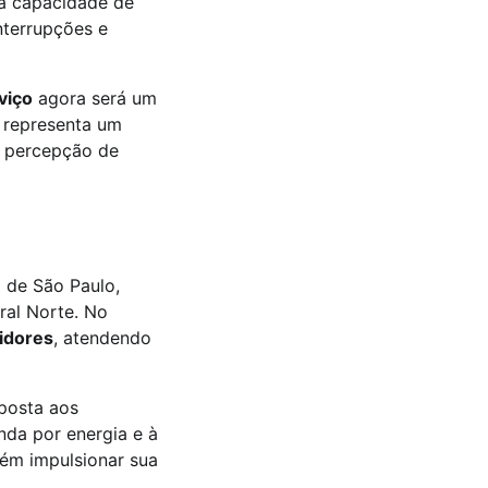
na capacidade de
nterrupções e
viço
agora será um
a representa um
a percepção de
 de São Paulo,
ral Norte. No
idores
, atendendo
sposta aos
nda por energia e à
ém impulsionar sua