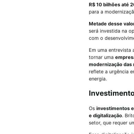
R$ 10 bilhões até 
para a modernização
Metade desse valor
será investida na 
com o desenvolvime
Em uma entrevista a
tornar uma
empresa
modernização das r
reflete a urgência 
energia.
Investimento
Os
investimentos 
e digitalização
. Bri
setor, que requer u