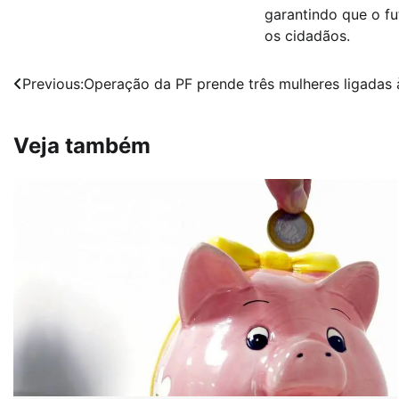
garantindo que o fut
os cidadãos.
Navegação
Previous:
Operação da PF prende três mulheres ligadas 
de
Veja também
Post