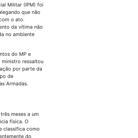
l Militar (IPM) foi
, alegando que não
 com o ato.
ento da vítima não
ada no ambiente
entos do MP e
 ministro ressaltou
hação por parte da
ipo de
ças Armadas.
 três meses a um
ia física. O
e classifica como
dentemente do