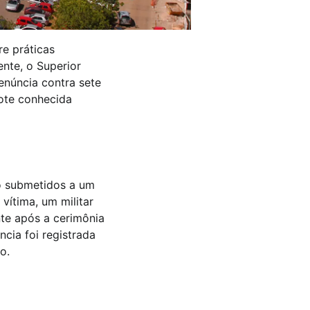
re práticas
ente, o Superior
enúncia contra sete
ote conhecida
o submetidos a um
vítima, um militar
nte após a cerimônia
ncia foi registrada
o.