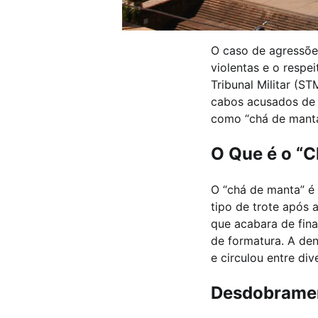
O caso de agressões
violentas e o respe
Tribunal Militar (S
cabos acusados de 
como “chá de manta
O Que é o “
O “chá de manta” é
tipo de trote após 
que acabara de fina
de formatura. A denú
e circulou entre d
Desdobramen