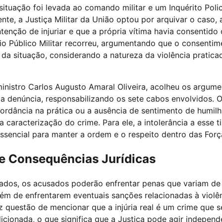
ituação foi levada ao comando militar e um Inquérito Policia
mente, a Justiça Militar da União optou por arquivar o caso
tenção de injuriar e que a própria vítima havia consentido
io Público Militar recorreu, argumentando que o consentim
 da situação, considerando a natureza da violência pratic
ministro Carlos Augusto Amaral Oliveira, acolheu os argum
 a denúncia, responsabilizando os sete cabos envolvidos. O
ordância na prática ou a ausência de sentimento de humil
a caracterização do crime. Para ele, a intolerância a esse t
sencial para manter a ordem e o respeito dentro das For
e Consequências Jurídicas
dos, os acusados poderão enfrentar penas que variam de
ém de enfrentarem eventuais sanções relacionadas à violênc
 questão de mencionar que a injúria real é um crime que s
icionada, o que significa que a Justiça pode agir indepen