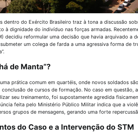
 dentro do Exército Brasileiro traz à tona a discussão sob
ito à dignidade do indivíduo nas forças armadas. Recentem
TM) decidiu reformular uma decisão que havia arquivado a d
submeter um colega de farda a uma agressiva forma de tr
”.
Chá de Manta”?
 uma prática comum em quartéis, onde novos soldados sã
a conclusão de cursos de formação. No caso em questão, a 
lizar seu treinamento, foi supostamente agredida fisicame
ncia feita pelo Ministério Público Militar indica que a violê
iversos grupos de mensagens, gerando uma forte repercussã
tos do Caso e a Intervenção do STM