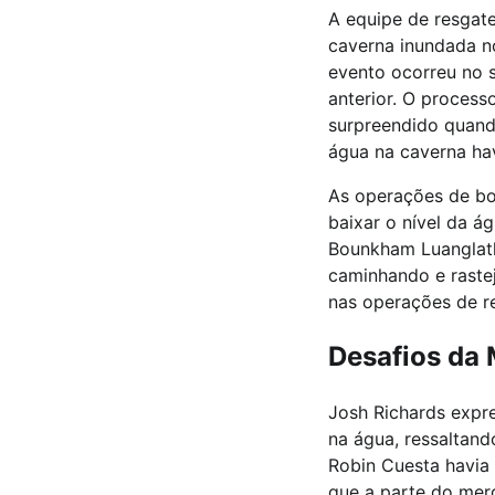
A equipe de resgate
caverna inundada no
evento ocorreu no 
anterior. O process
surpreendido quand
água na caverna hav
As operações de bo
baixar o nível da 
Bounkham Luanglath
caminhando e rastej
nas operações de r
Desafios da 
Josh Richards expre
na água, ressaltand
Robin Cuesta havia 
que a parte do mer