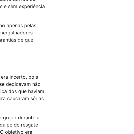
s e sem experiência
ão apenas pelas
 mergulhadores
rantias de que
ra incerto, pois
 se dedicavam não
sica dos que haviam
era causaram sérias
o grupo durante a
equipe de resgate
O objetivo era