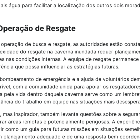
is água para facilitar a localização dos outros dois mora
 Operação de Resgate
operação de busca e resgate, as autoridades estão const
lexidade do resgate na caverna inundada requer planejame
s nas condições internas. A equipe de resgate permanece 
ência que possa influenciar as estratégias futuras.
 bombeamento de emergência e a ajuda de voluntários d
crível, com a comunidade unida para apoiar os resgatadore
ta pela vida dentro daquela caverna serve como um lembret
ância do trabalho em equipe nas situações mais desesper
o, mas inspirador, também levanta questões sobre a segura
rar áreas remotas e potencialmente perigosas. A experiênc
ir como um guia para futuras missões em situações semelh
um planejamento adequado e de uma resposta bem coorden