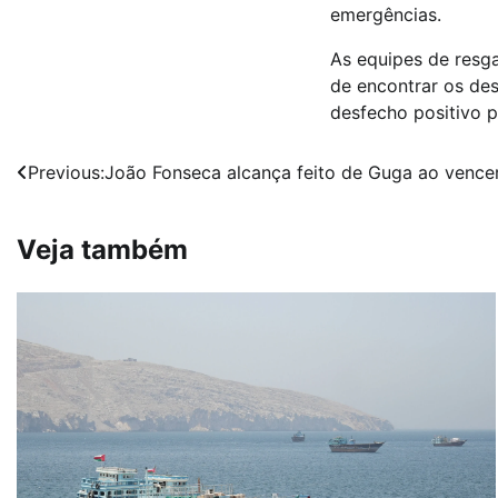
emergências.
As equipes de resg
de encontrar os de
desfecho positivo p
Navegação
Previous:
João Fonseca alcança feito de Guga ao vence
de
Veja também
Post