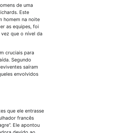
o homens de uma
ichards. Este
um homem na noite
er as equipes, foi
vez que o nível da
m cruciais para
aída. Segundo
eviventes saíram
queles envolvidos
es que ele entrasse
ulhador francês
agre”. Ele apontou
adora devido ao