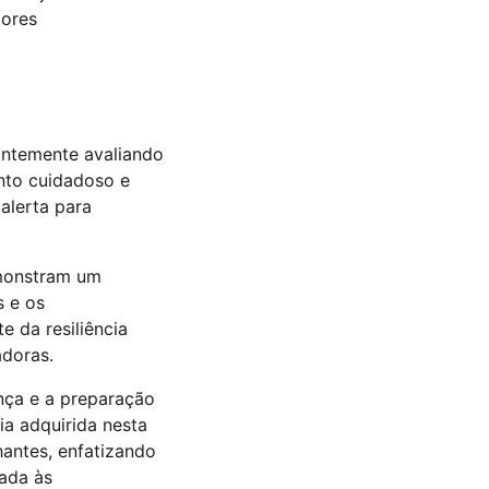
dores
antemente avaliando
nto cuidadoso e
alerta para
emonstram um
s e os
e da resiliência
adoras.
nça e a preparação
ia adquirida nesta
antes, enfatizando
ada às