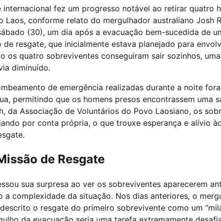
 internacional fez um progresso notável ao retirar quatr
 Laos, conforme relato do mergulhador australiano Josh R
sábado (30), um dia após a evacuação bem-sucedida de 
o de resgate, que inicialmente estava planejado para envolv
o os quatro sobreviventes conseguiram sair sozinhos, uma 
ia diminuído.
mbeamento de emergência realizadas durante a noite fora
água, permitindo que os homens presos encontrassem uma s
, da Associação de Voluntários do Povo Laosiano, os sobr
ando por conta própria, o que trouxe esperança e alívio à
esgate.
Missão de Resgate
ssou sua surpresa ao ver os sobreviventes aparecerem ant
o a complexidade da situação. Nos dias anteriores, o merg
descrito o resgate do primeiro sobrevivente como um “mil
gulho da evacuação seria uma tarefa extremamente desafi