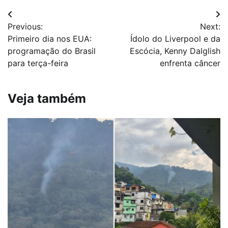
Navegação
Previous:
Next:
de
Primeiro dia nos EUA:
Ídolo do Liverpool e da
Post
programação do Brasil
Escócia, Kenny Dalglish
para terça-feira
enfrenta câncer
Veja também