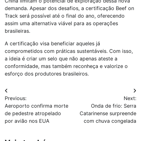
China limitam o potencial de exploração dessa nova
demanda. Apesar dos desafios, a certificação Beef on
Track será possível até o final do ano, oferecendo
assim uma alternativa viável para as operações
brasileiras.
A certificação visa beneficiar aqueles já
comprometidos com práticas sustentáveis. Com isso,
a ideia é criar um selo que não apenas ateste a
conformidade, mas também reconheça e valorize o
esforço dos produtores brasileiros.
Navegação
Previous:
Next:
de
Aeroporto confirma morte
Onda de frio: Serra
Post
de pedestre atropelado
Catarinense surpreende
por avião nos EUA
com chuva congelada