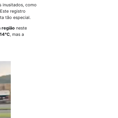
s inusitados, como
Este registro
a tão especial.
 região
neste
14°C
, mas a