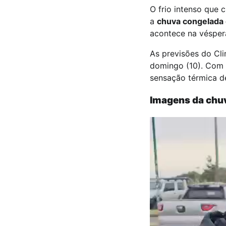
O frio intenso que 
a
chuva congelada
acontece na véspe
As previsões do Cl
domingo (10). Com o
sensação térmica d
Imagens da chu
Tocador
de
vídeo