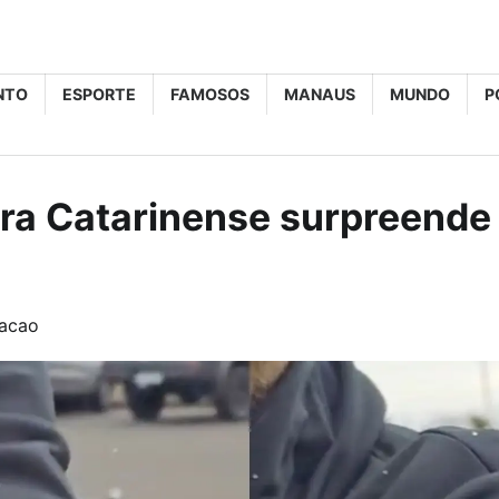
NTO
ESPORTE
FAMOSOS
MANAUS
MUNDO
P
erra Catarinense surpreend
acao