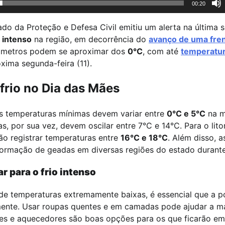
00:20
ado da Proteção e Defesa Civil emitiu um alerta na última s
o intenso
na região, em decorrência do
avanço de uma fren
mômetros podem se aproximar dos
0°C
, com até
temperatur
óxima segunda-feira (11).
frio no Dia das Mães
as temperaturas mínimas devem variar entre
0°C e 5°C
na m
s, por sua vez, devem oscilar entre 7°C e 14°C. Para o litor
o registrar temperaturas entre
16°C e 18°C
. Além disso, 
formação de geadas em diversas regiões do estado durante
r para o frio intenso
 de temperaturas extremamente baixas, é essencial que a 
nte. Usar roupas quentes e em camadas pode ajudar a m
es e aquecedores são boas opções para os que ficarão em 