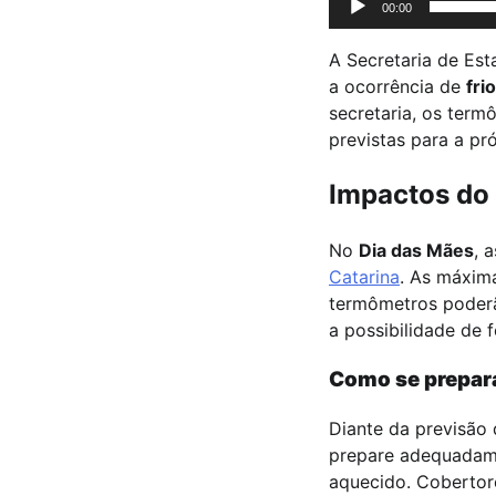
00:00
A Secretaria de Est
a ocorrência de
fri
secretaria, os ter
previstas para a pr
Impactos do 
No
Dia das Mães
, 
Catarina
. As máxima
termômetros poderã
a possibilidade de 
Como se prepara
Diante da previsão
prepare adequadame
aquecido. Cobertor